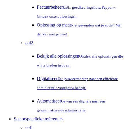
Factuurbeheer
UBL, goedkeuringsflow, Peppol –
Ontdek onze oplossingen.
Oplossing op maat
Niet gevonden wat je zocht? Wij
denken met je mee!
col2
Bekijk alle oplossingen
Ontdek alle oplossingen die
wij te bieden hebben.
Digitaliseer
Zet jouw eerste stap naar een efficiënte
administratie voor jouw bedrijf.
Automatiseer
Ga van een digitale naar een
geautomatiseerde administratie.
Sectorspecifieke referenties
col1