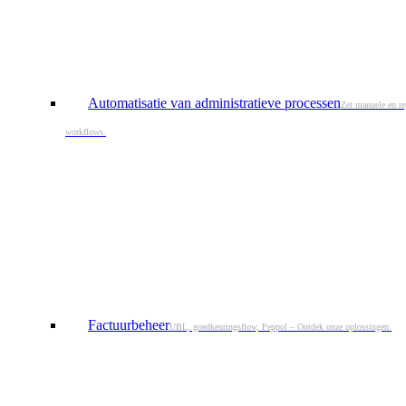
Automatisatie van administratieve processen
Zet manuele en re
workflows.
Factuurbeheer
UBL, goedkeuringsflow, Peppol – Ontdek onze oplossingen.