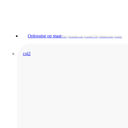
Oplossing op maat
Niet gevonden wat je zocht? Wij denken met je mee!
col2