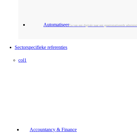
Automatiseer
Ga van een digitale naar een geautomatiseerde administr
Sectorspecifieke referenties
col1
Accountancy & Finance