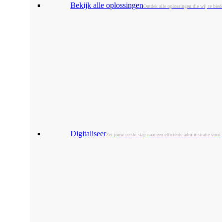
Bekijk alle oplossingen
Ontdek alle oplossingen die wij te bie
Digitaliseer
Zet jouw eerste stap naar een efficiënte administratie voor