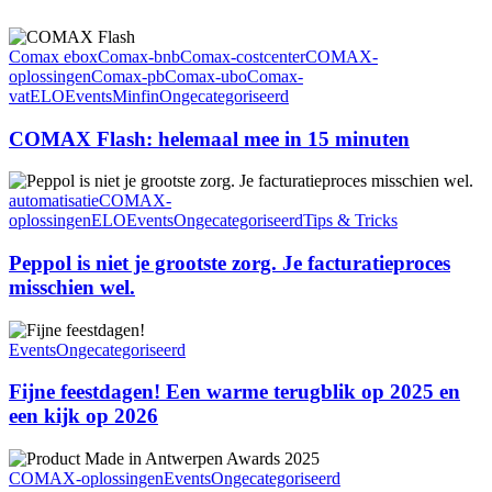
COMAX
Flash:
Comax ebox
Comax-bnb
Comax-costcenter
COMAX-
helemaal
oplossingen
Comax-pb
Comax-ubo
Comax-
mee
vat
ELO
Events
Minfin
Ongecategoriseerd
in
15
COMAX Flash: helemaal mee in 15 minuten
minuten
Peppol
is
automatisatie
COMAX-
niet
oplossingen
ELO
Events
Ongecategoriseerd
Tips & Tricks
je
grootste
Peppol is niet je grootste zorg. Je facturatieproces
zorg.
misschien wel.
Je
facturatieproces
Fijne
misschien
feestdagen!
Events
Ongecategoriseerd
wel.
Een
warme
Fijne feestdagen! Een warme terugblik op 2025 en
terugblik
een kijk op 2026
op
2025
COMAX
en
ebox
COMAX-oplossingen
Events
Ongecategoriseerd
een