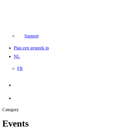
Support
Plan een gesprek in
NL
FR
search
account
Category
Events