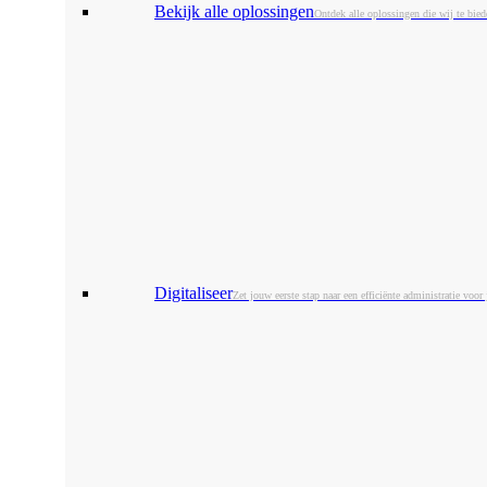
Bekijk alle oplossingen
Ontdek alle oplossingen die wij te bie
Digitaliseer
Zet jouw eerste stap naar een efficiënte administratie voor