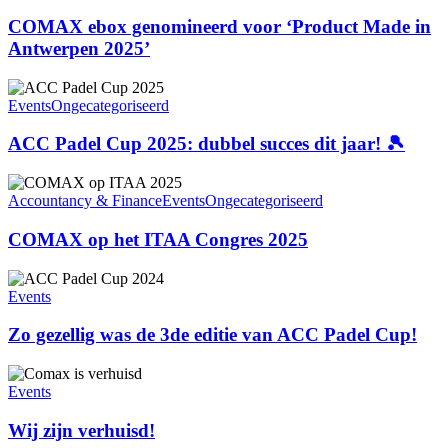
genomineerd
kijk
voor
COMAX ebox genomineerd voor ‘Product Made in
op
‘Product
Antwerpen 2025’
2026
Made
in
ACC
Antwerpen
Padel
Events
Ongecategoriseerd
2025’
Cup
2025:
ACC Padel Cup 2025: dubbel succes dit jaar! 🎾
dubbel
succes
COMAX
dit
op
Accountancy & Finance
Events
Ongecategoriseerd
jaar!
het
🎾
ITAA
COMAX op het ITAA Congres 2025
Congres
2025
Zo
gezellig
Events
was
de
Zo gezellig was de 3de editie van ACC Padel Cup!
3de
editie
Wij
van
zijn
Events
ACC
verhuisd!
Padel
Wij zijn verhuisd!
Cup!