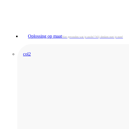
Oplossing op maat
Niet gevonden wat je zocht? Wij denken met je mee!
col2