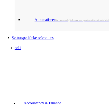
Automatiseer
Ga van een digitale naar een geautomatiseerde administr
Sectorspecifieke referenties
col1
Accountancy & Finance