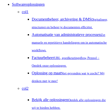
Close
Softwareoplossingen
Menu
col1
Documentbeheer, archivering & DMS
Digitaliseer,
structureer en beheer je documenten efficiënt.
Automatisatie van administratieve processen
Zet
manuele en repetitieve handelingen om in automatische
workflows.
Factuurbeheer
UBL, goedkeuringsflow, Peppol –
Ontdek onze oplossingen.
Oplossing op maat
Niet gevonden wat je zocht? Wij
denken met je mee!
col2
Bekijk alle oplossingen
Ontdek alle oplossingen die
wij te bieden hebben.