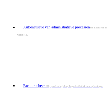
Automatisatie van administratieve processen
Zet manuele en re
workflows.
Factuurbeheer
UBL, goedkeuringsflow, Peppol – Ontdek onze oplossingen.