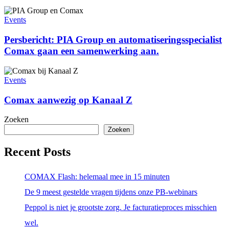
Persbericht:
PIA
Events
Group
en
Persbericht: PIA Group en automatiseringsspecialist
automatiseringsspecialist
Comax gaan een samenwerking aan.
Comax
gaan
Comax
een
aanwezig
Events
samenwerking
op
aan.
Kanaal
Comax aanwezig op Kanaal Z
Z
Zoeken
Zoeken
Recent Posts
COMAX Flash: helemaal mee in 15 minuten
De 9 meest gestelde vragen tijdens onze PB-webinars
Peppol is niet je grootste zorg. Je facturatieproces misschien
wel.