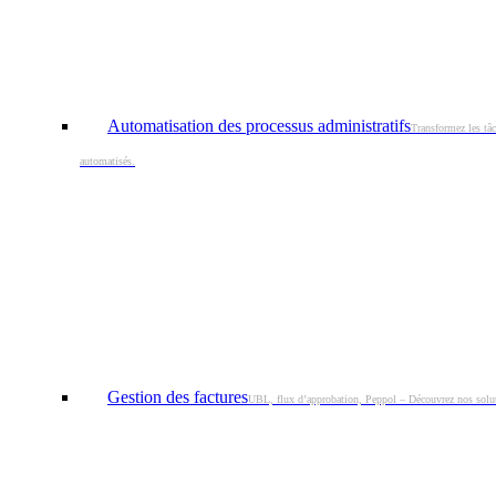
Automatisation des processus administratifs
Transformez les tâc
automatisés.
Gestion des factures
UBL, flux d’approbation, Peppol – Découvrez nos solu