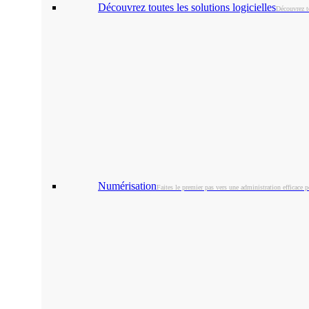
Découvrez toutes les solutions logicielles
Découvrez t
Numérisation
Faites le premier pas vers une administration efficace p